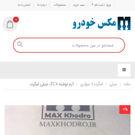
ورود / ثبت نام
سبد خرید
محصولات
درباره ما
تماس با ما
0
خانه
جیلی
امگرند7 سواری
آرم نوشته EC7، جیلی امگرند
-
1
%