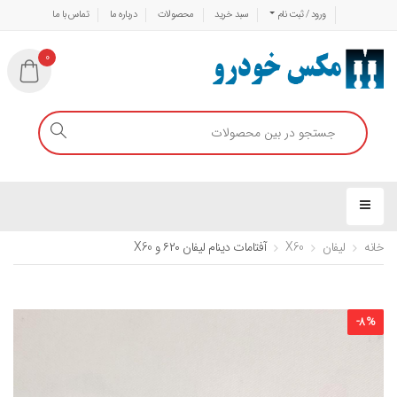
ورود / ثبت نام
سبد خرید
محصولات
درباره ما
تماس با ما
0
خانه
لیفان
X60
آفتامات دینام لیفان ۶۲۰ و X60
-
8
%