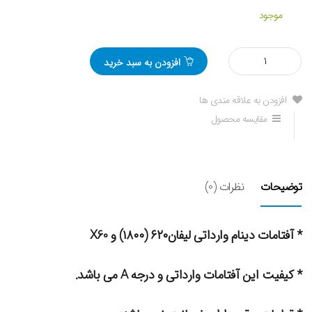
موجود
مقدار
افزودن به سبد خرید
آفتامات
دینام
لیفان
افزودن به علاقه مندی ها
620
مقایسه محصول
و
X60
توضیحات
نظرات (0)
* آفتامات دینام وارداتی لیفان۶۲۰ (۱۸۰۰) و X60
* کیفیت این آفتامات وارداتی و درجه A می باشد.