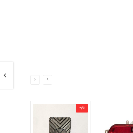
-
6
%
-
9
%