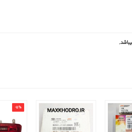
-
5
%