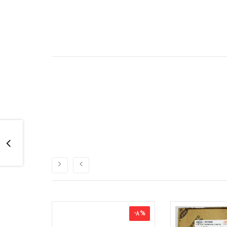
-
8
%