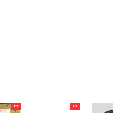
-
4
%
-
6
%