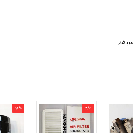
-
8
%
-
8
%