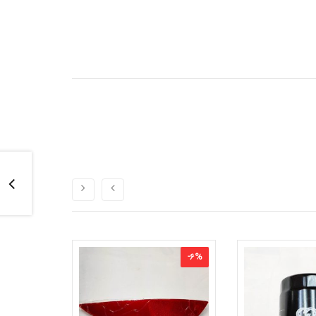
-
6
%
-
6
%