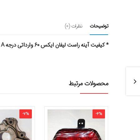
توضیحات
نظرات (0)
* کیفیت آینه راست لیفان ایکس ۶۰ وارداتی درجه A میباشد.
محصولات مرتبط
-
7
%
-
4
%