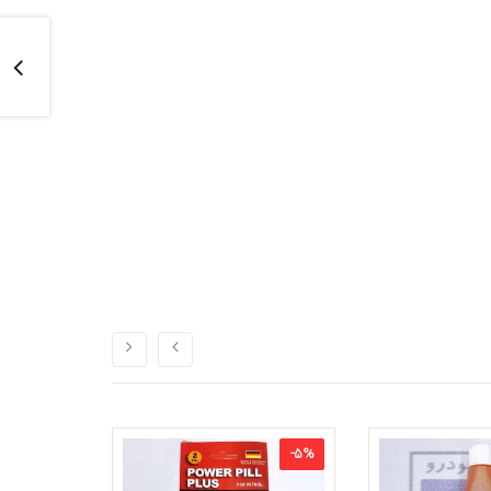
-
10
%
-
5
%