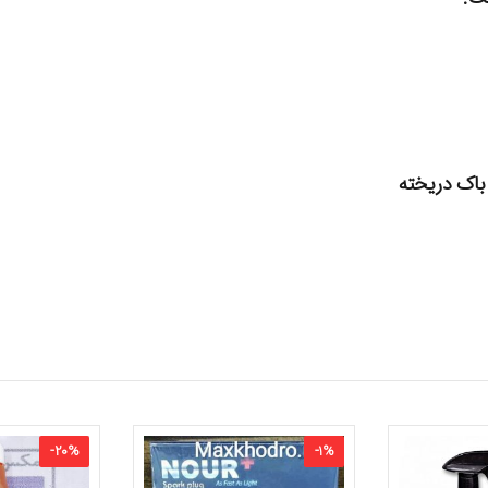
 باک دریخته
-
20
%
-
1
%