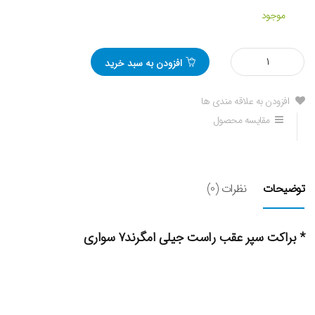
موجود
مقدار
افزودن به سبد خرید
براکت
سپر
عقب
افزودن به علاقه مندی ها
راست
مقایسه محصول
جیلی
امگرند7
سواری
توضیحات
نظرات (0)
* براکت سپر عقب راست جیلی امگرند۷ سواری