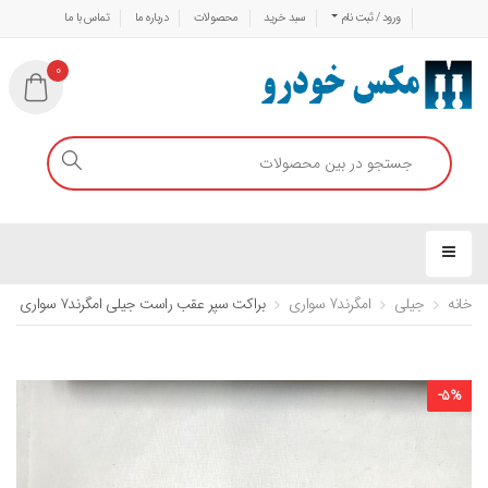
ورود / ثبت نام
سبد خرید
محصولات
درباره ما
تماس با ما
0
خانه
جیلی
امگرند7 سواری
براکت سپر عقب راست جیلی امگرند۷ سواری
-
5
%