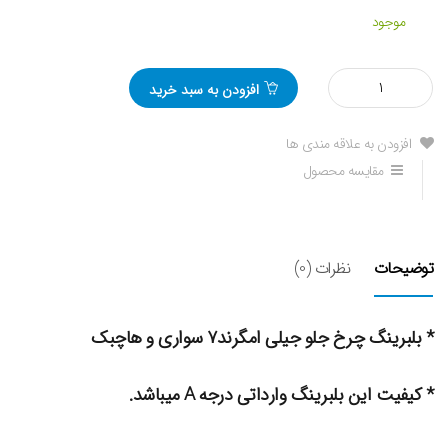
موجود
مقدار
افزودن به سبد خرید
بلبرینگ
چرخ
جلو
افزودن به علاقه مندی ها
جیلی
مقایسه محصول
امگرند7
توضیحات
نظرات (0)
* بلبرینگ چرخ جلو جیلی امگرند۷ سواری و هاچبک
* کیفیت این بلبرینگ وارداتی درجه A میباشد.