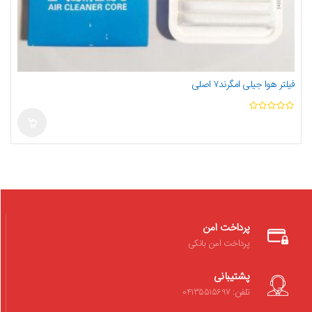
فیلتر هوا جیلی امگرند۷ اصلی
ا
ز
5
پرداخت امن
پرداخت امن بانکی
پشتیبانی
تلفن: 04135515697