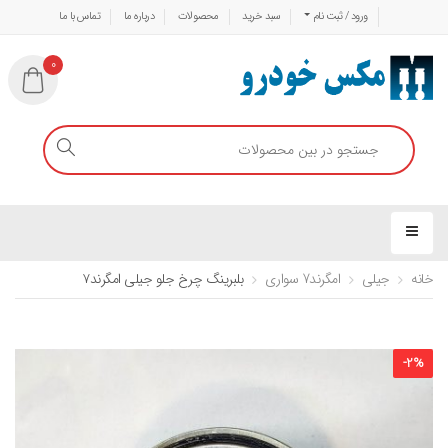
ورود / ثبت نام
سبد خرید
محصولات
درباره ما
تماس با ما
0
خانه
جیلی
امگرند7 سواری
بلبرینگ چرخ جلو جیلی امگرند۷
-
2
%