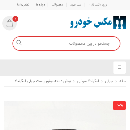
ورود / ثبت نام
سبد خرید
محصولات
درباره ما
تماس با ما
0
خانه
جیلی
امگرند7 سواری
بوش دسته موتور راست جیلی امگرند۷
-
10
%