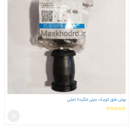
بوش طبق کوچک جیلی امگرند۷ اصلی
ا
ز
5