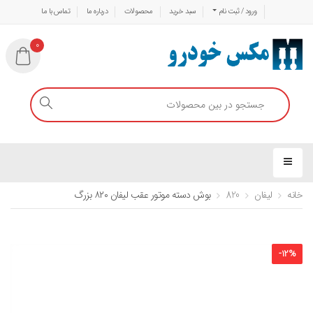
ورود / ثبت نام
سبد خرید
محصولات
درباره ما
تماس با ما
0
خانه
لیفان
820
بوش دسته موتور عقب لیفان ۸۲۰ بزرگ
-
12
%