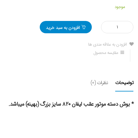
موجود
مقدار
افزودن به سبد خرید
بوش
دسته
موتور
افزودن به علاقه مندی ها
عقب
مقایسه محصول
لیفان
820
بزرگ
توضیحات
نظرات (0)
* بوش دسته موتور عقب لیفان ۸۲۰ سایز بزرگ (بهینه) میباشد.