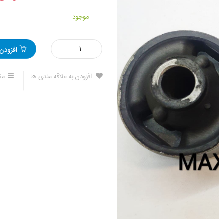
موجود
مقدار
افزودن
بوش
طبق
گرد
افزودن به علاقه مندی ها
مق
لیفان
820