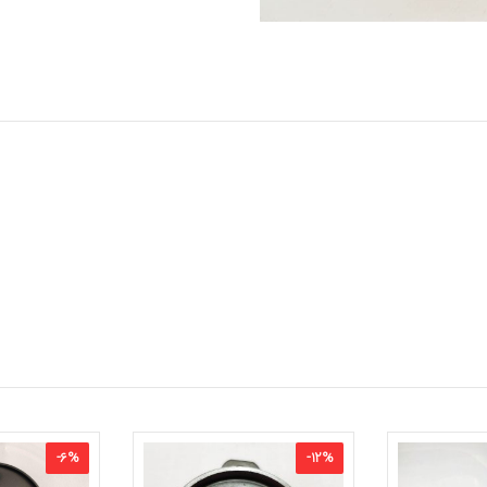
-
6
%
-
12
%