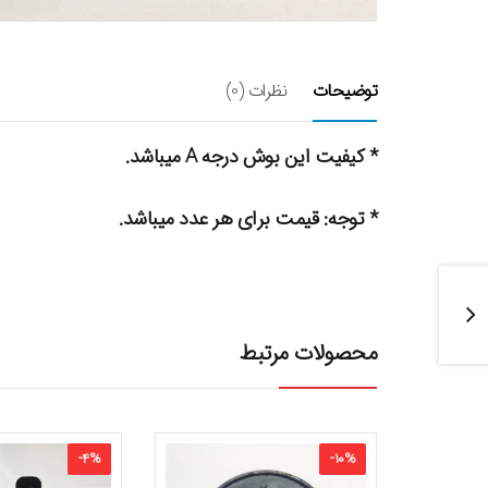
توضیحات
نظرات (0)
* کیفیت این بوش درجه A میباشد.
* توجه: قیمت برای هر عدد میباشد.
محصولات مرتبط
-
4
%
-
10
%