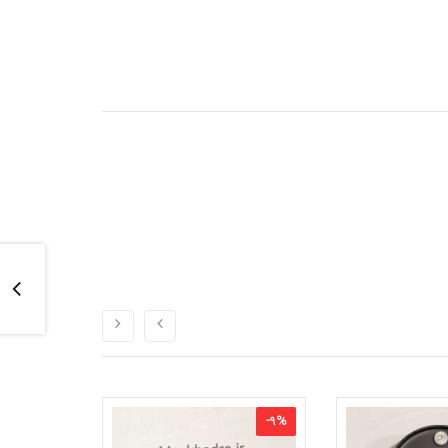
-
10
%
-
9
%