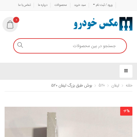
ورود / ثبت نام
سبد خرید
محصولات
درباره ما
تماس با ما
0
خانه
لیفان
520
بوش طبق بزرگ لیفان ۵۲۰
-
6
%