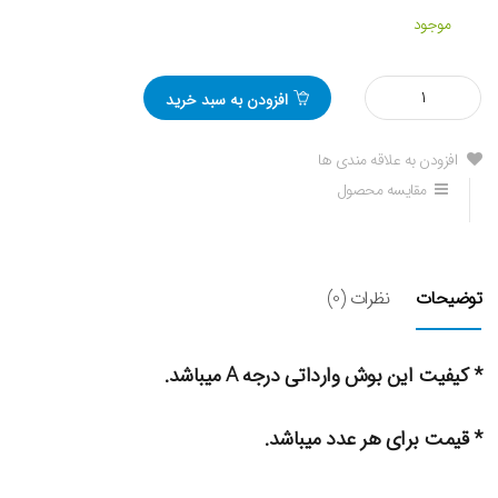
موجود
مقدار
افزودن به سبد خرید
بوش
طبق
کوچک
افزودن به علاقه مندی ها
ام
مقایسه محصول
وی
ام
530
توضیحات
نظرات (0)
* کیفیت این بوش وارداتی درجه A میباشد.
* قیمت برای هر عدد میباشد.