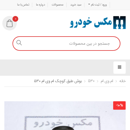
ورود / ثبت نام
سبد خرید
محصولات
درباره ما
تماس با ما
0
خانه
ام وی ام
530
بوش طبق کوچک ام وی ام ۵۳۰
-
10
%