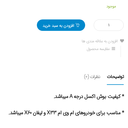
موجود
مقدار
افزودن به سبد خرید
بوش
اکسل
عقب
افزودن به علاقه مندی ها
لیفان
مقایسه محصول
X60
توضیحات
نظرات (0)
* کیفیت بوش اکسل درجه A میباشد.
* مناسب برای خودروهای ام وی ام X33 و لیفان X60 میباشد.