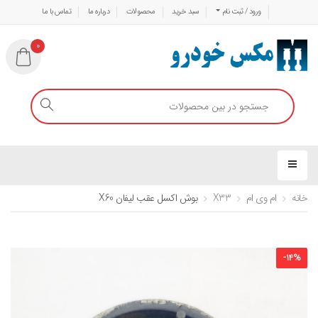
ورود / ثبت نام
سبد خرید
محصولات
درباره ما
تماس با ما
0
خانه
ام وی ام
X33
بوش اکسل عقب لیفان X60
-
14
%