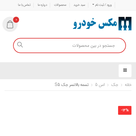
ورود / ثبت نام
سبد خرید
محصولات
درباره ما
تماس با ما
0
خانه
جک
اس 5
تسمه بالانسر جک S5
-
14
%