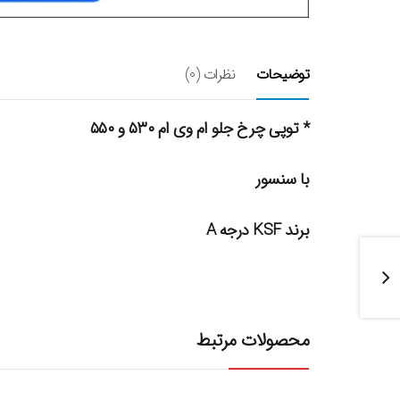
توضیحات
نظرات (0)
* توپی چرخ جلو ام وی ام ۵۳۰ و ۵۵۰
با سنسور
برند KSF درجه A
محصولات مرتبط