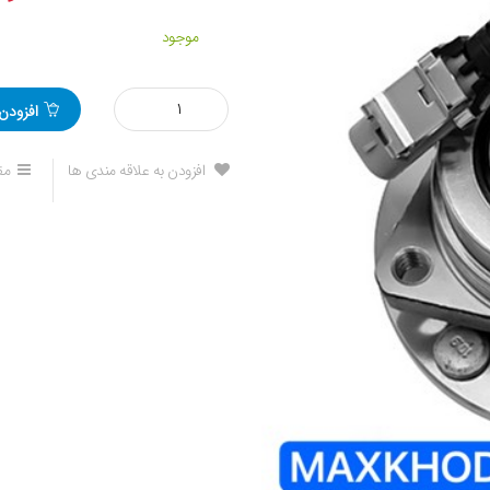
موجود
مقدار
افزودن
توپی
چرخ
جلو
افزودن به علاقه مندی ها
مق
ام
وی
ام
۵۳۰
و
۵۵۰