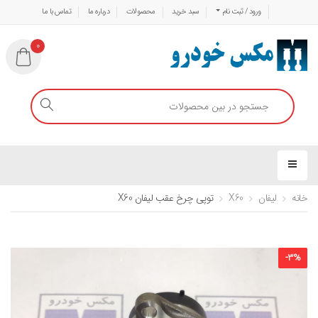
ورود / ثبت نام
سبد خرید
محصولات
درباره ما
تماس با ما
0
خانه
لیفان
X60
توپی چرخ عقب لیفان X60
-
3
%