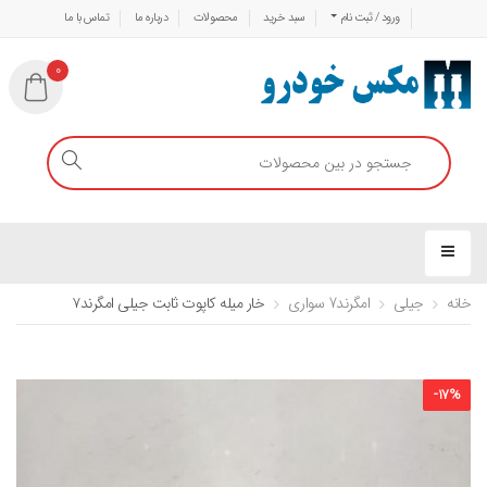
ورود / ثبت نام
سبد خرید
محصولات
درباره ما
تماس با ما
0
خانه
جیلی
امگرند7 سواری
خار میله کاپوت ثابت جیلی امگرند۷
-
17
%