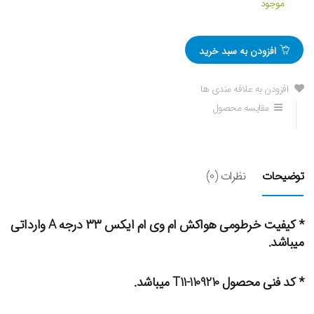
موجود
افزودن به سبد خرید
افزودن به علاقه مندی ها
مقایسه محصول
توضیحات
نظرات (0)
* کیفیت خرطومی هواکش ام وی ام ایکس ۳۳ درجه A وارداتی
میباشد.
* کد فنی محصول T11-1109210 میباشد.