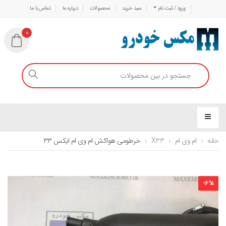
ورود / ثبت نام
سبد خرید
محصولات
درباره ما
تماس با ما
0
خانه
ام وی ام
X33
خرطومی هواکش ام وی ام ایکس ۳۳
-
6
%