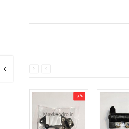
-
6
%
-
8
%