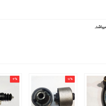
-
6
%
-
8
%