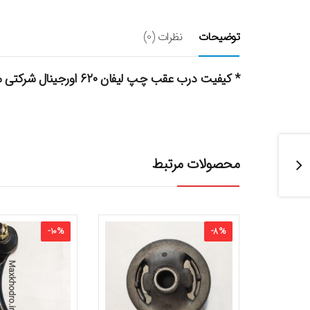
توضیحات
نظرات (0)
* کیفیت درب عقب چپ لیفان ۶۲۰ اورجینال شرکتی میباشد.
محصولات مرتبط
-
10
%
-
8
%