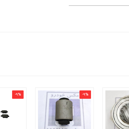
-
9
%
-
9
%