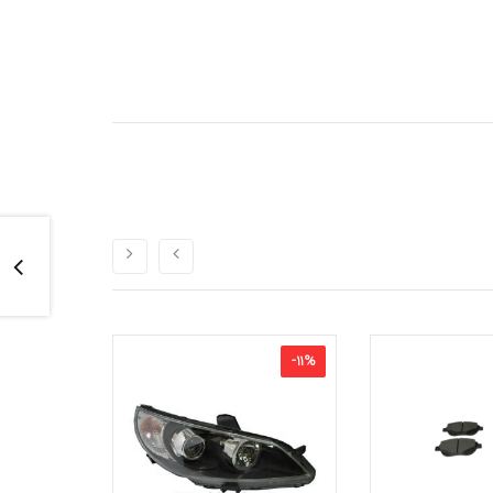
-
10
%
-
11
%