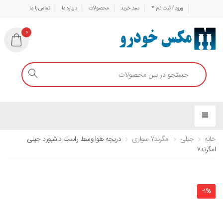
ورود / ثبت نام
سبد خرید
محصولات
درباره ما
تماس با ما
0
خانه
جیلی
امگرند7 سواری
دریچه هوا وسط راست داشبورد جیلی
امگرند۷
-
1
%