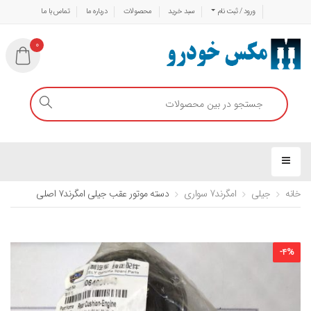
ورود / ثبت نام
سبد خرید
محصولات
درباره ما
تماس با ما
0
خانه
جیلی
امگرند7 سواری
دسته موتور عقب جیلی امگرند۷ اصلی
-
4
%