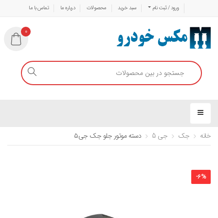
ورود / ثبت نام
سبد خرید
محصولات
درباره ما
تماس با ما
0
خانه
جک
جی 5
دسته موتور جلو جک جی۵
-
6
%