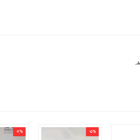
-
6
%
-
5
%