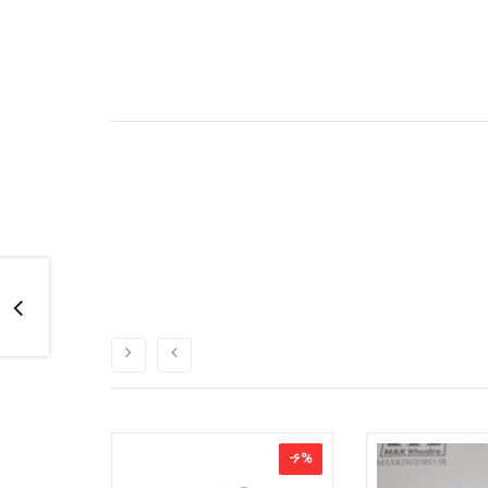
-
14
%
-
6
%