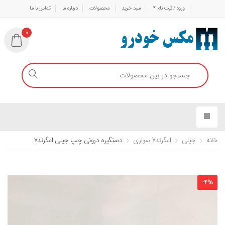
ورود / ثبت نام
سبد خرید
محصولات
درباره ما
تماس با ما
0
خانه
جیلی
امگرند7 سواری
دستگیره درونی چپ جیلی امگرند۷
-
4
%