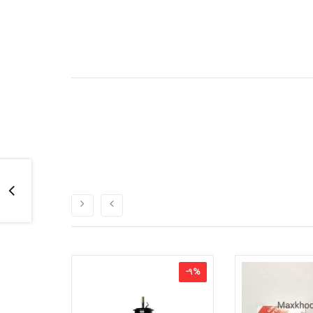
-
4
%
-
9
%