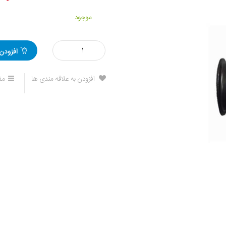
موجود
مقدار
افزودن
دنده
استارت
جیلی
افزودن به علاقه مندی ها
مق
امگرند7