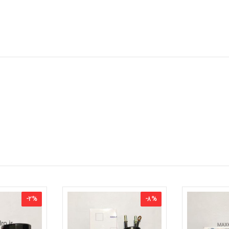
-
2
%
-
8
%