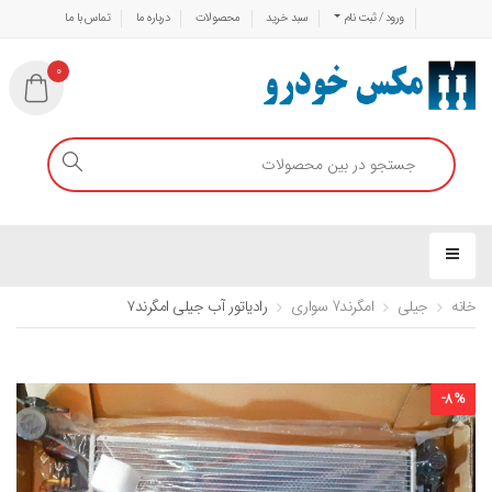
ورود / ثبت نام
سبد خرید
محصولات
درباره ما
تماس با ما
0
خانه
جیلی
امگرند7 سواری
رادیاتور آب جیلی امگرند۷
-
8
%