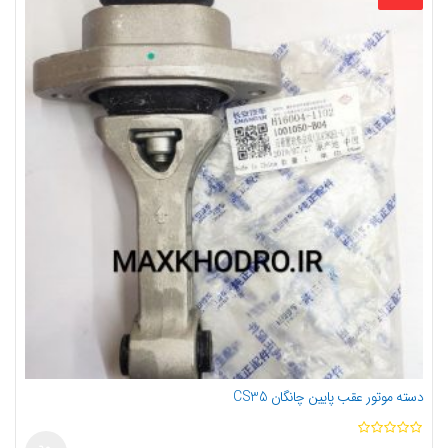
دسته موتور عقب پایین چانگان CS35
ا
ز