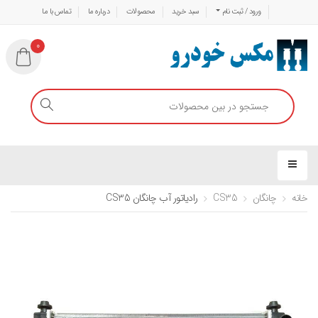
ورود / ثبت نام
سبد خرید
محصولات
درباره ما
تماس با ما
0
خانه
چانگان
CS35
رادیاتور آب چانگان CS35