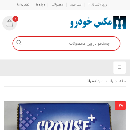
ورود / ثبت نام
سبد خرید
محصولات
درباره ما
تماس با ما
0
خانه
رانا
سردنده رانا
-
1
%