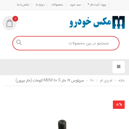
ورود / ثبت نام
سبد خرید
محصولات
درباره ما
تماس با ما
0
خانه
ام وی ام
110
سرپلوس ۱۹ خار MVM 110 S اتومات (خار بیرون)
-
8
%