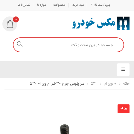
ورود / ثبت نام
سبد خرید
محصولات
درباره ما
تماس با ما
0
خانه
ام وی ام
530
سر پلوس چرخ ۳۰خار ام وی ام ۵۳۰
-
6
%