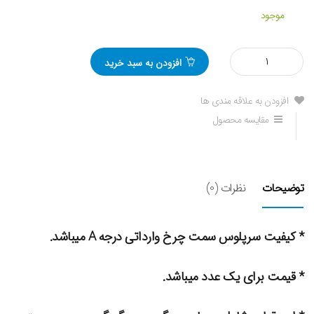
موجود
مقدار
افزودن به سبد خرید
سر
پلوس
چرخ
افزودن به علاقه مندی ها
30خار
مقایسه محصول
ام
وی
ام
530
توضیحات
نظرات (0)
* کیفیت سرپلوس سمت چرخ وارداتی درجه A میباشد.
* قیمت برای یک عدد میباشد.