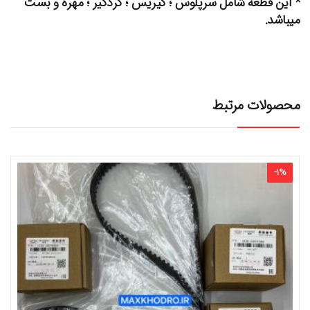
* این قطعه شامل سرپلوس ؛ گیریس ؛ گردگیر ؛ مهره و بست
میباشد.
محصولات مرتبط
-
1
%