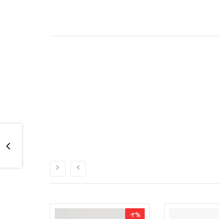
-
5
%
-
2
%