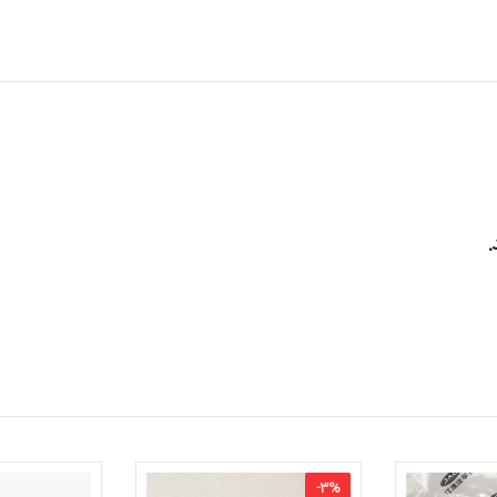
.
-
3
%