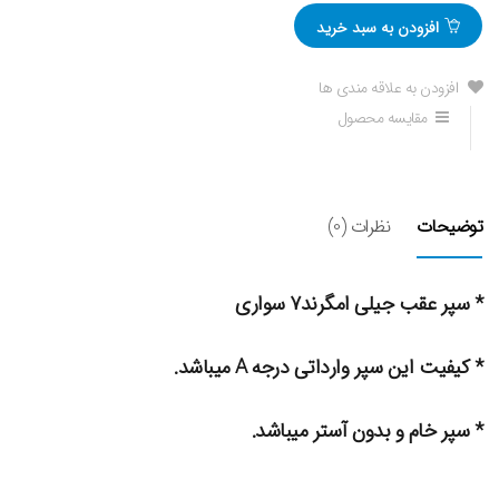
افزودن به سبد خرید
افزودن به علاقه مندی ها
مقایسه محصول
توضیحات
نظرات (0)
* سپر عقب جیلی امگرند۷ سواری
* کیفیت این سپر وارداتی درجه A میباشد.
* سپر خام و بدون آستر میباشد.