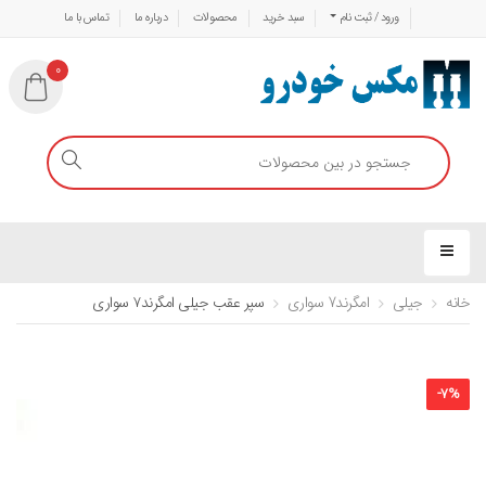
ورود / ثبت نام
سبد خرید
محصولات
درباره ما
تماس با ما
0
خانه
جیلی
امگرند7 سواری
سپر عقب جیلی امگرند۷ سواری
-
7
%