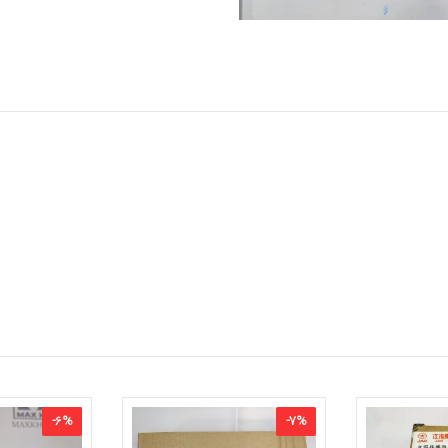
-
6
%
-
7
%