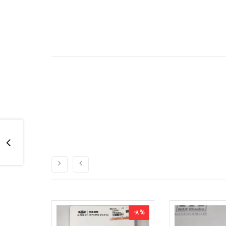
-
8
%