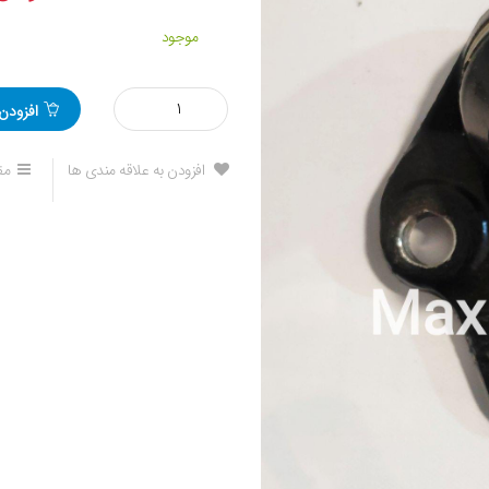
موجود
مقدار
افزودن
سیبک
طبق
لیفان
افزودن به علاقه مندی ها
مق
ایکس60