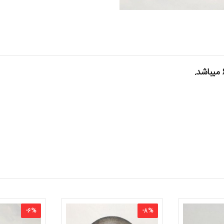
-
6
%
-
8
%