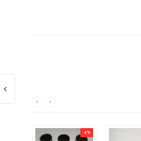
-
12
%
-
8
%