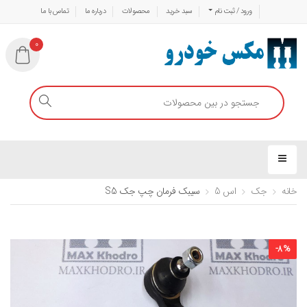
ورود / ثبت نام
سبد خرید
محصولات
درباره ما
تماس با ما
0
خانه
جک
اس 5
سیبک فرمان چپ جک S5
-
8
%