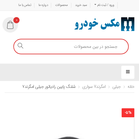
ورود / ثبت نام
سبد خرید
محصولات
درباره ما
تماس با ما
0
خانه
جیلی
امگرند7 سواری
شلنگ پایین رادیاتور جیلی امگرند۷
-
5
%