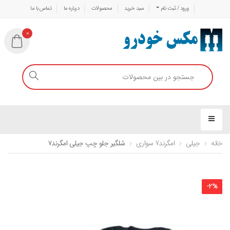
ورود / ثبت نام
سبد خرید
محصولات
درباره ما
تماس با ما
0
خانه
جیلی
امگرند7 سواری
شلگیر جلو چپ جیلی امگرند۷
-
2
%