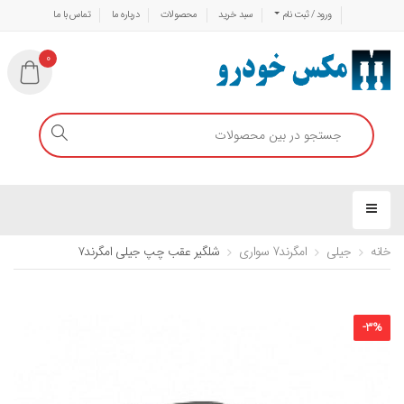
ورود / ثبت نام
سبد خرید
محصولات
درباره ما
تماس با ما
0
خانه
جیلی
امگرند7 سواری
شلگیر عقب چپ جیلی امگرند۷
-
3
%