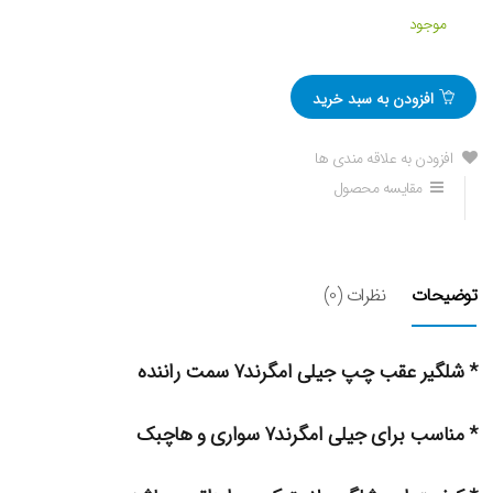
موجود
افزودن به سبد خرید
افزودن به علاقه مندی ها
مقایسه محصول
توضیحات
نظرات (0)
* شلگیر عقب چپ جیلی امگرند۷ سمت راننده
* مناسب برای جیلی امگرند۷ سواری و هاچبک