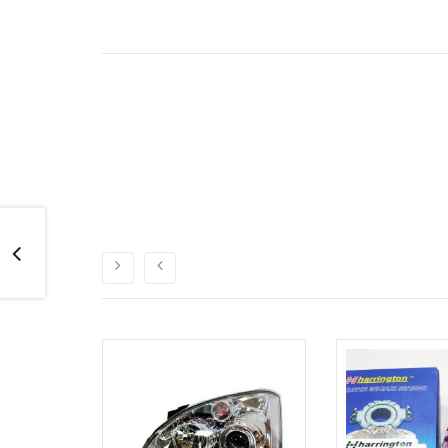
-
5
%