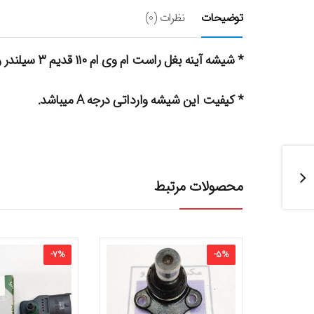
توضیحات
نظرات (0)
* شیشه آینه بغل راست ام وی ام ۱۱۰ قدیم ۳ سیلندر و ۴ سیلندر
* کیفیت این شیشه وارداتی درجه A میباشد.
محصولات مرتبط
-
7
%
-
5
%