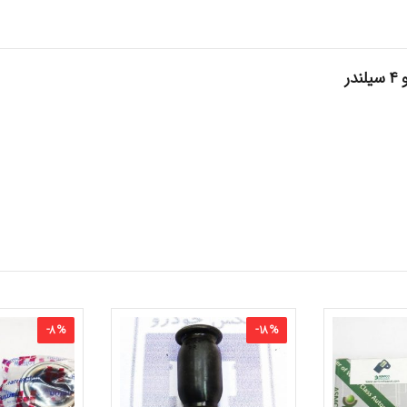
-
8
%
-
18
%