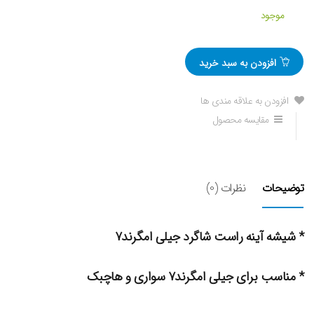
موجود
افزودن به سبد خرید
افزودن به علاقه مندی ها
مقایسه محصول
توضیحات
نظرات (0)
* شیشه آینه راست شاگرد جیلی امگرند۷
* مناسب برای جیلی امگرند۷ سواری و هاچبک