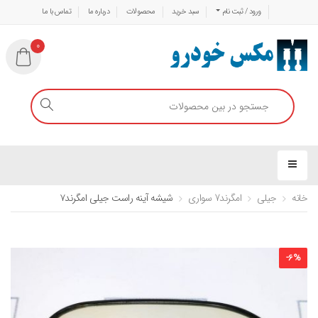
ورود / ثبت نام
سبد خرید
محصولات
درباره ما
تماس با ما
0
خانه
جیلی
امگرند7 سواری
شیشه آینه راست جیلی امگرند۷
-
6
%