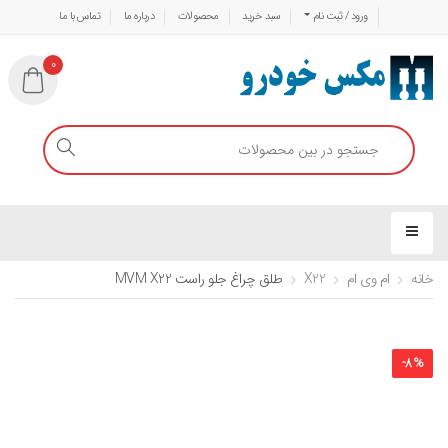
ورود / ثبت نام
سبد خرید
محصولات
درباره ما
تماس با ما
0
خانه
ام وی ام
X22
طلق چراغ جلو راست MVM X22
-
8
%