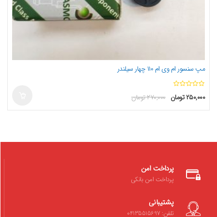
مپ سنسور ام وی ام ۱۱۰ چهار سیلندر
ا
۲۵۰,۰۰۰
تومان
۲۷۰,۰۰۰
تومان
ز
5
پرداخت امن
پرداخت امن بانکی
پشتیبانی
تلفن: 04135515697