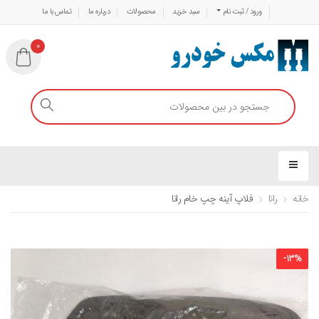
ورود / ثبت نام
سبد خرید
محصولات
درباره ما
تماس با ما
0
خانه
رانا
فلاپ آینه چپ خام رانا
-
13
%