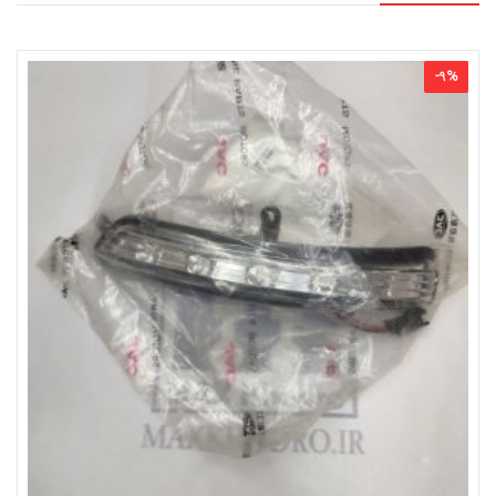
-
9
%