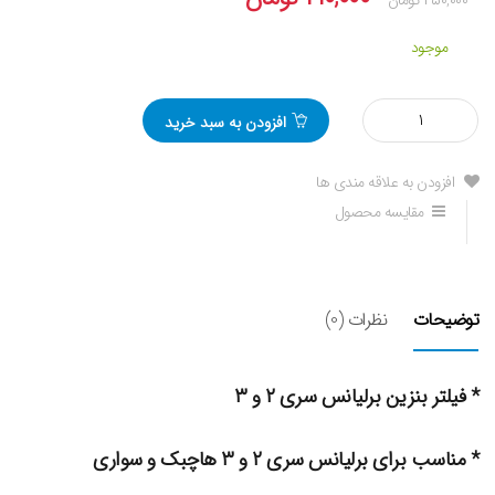
موجود
مقدار
افزودن به سبد خرید
فیلتر
بنزین
برلیانس
افزودن به علاقه مندی ها
H320
مقایسه محصول
و
H330
و
H220
و
توضیحات
نظرات (0)
H230
* فیلتر بنزین برلیانس سری ۲ و ۳
* مناسب برای برلیانس سری ۲ و ۳ هاچبک و سواری