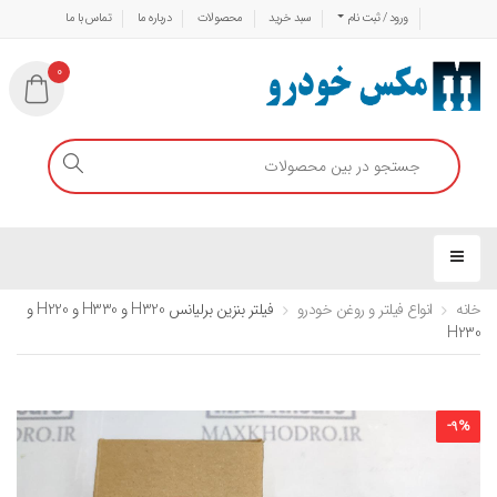
ورود / ثبت نام
سبد خرید
محصولات
درباره ما
تماس با ما
0
خانه
انواع فیلتر و روغن خودرو
فیلتر بنزین برلیانس H320 و H330 و H220 و
H230
-
9
%