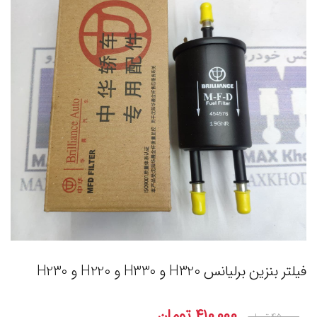
فیلتر بنزین برلیانس H320 و H330 و H220 و H230
۴۱۰,۰۰۰
تومان
۴۵۰,۰۰۰
تومان