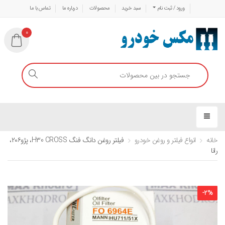
ورود / ثبت نام
سبد خرید
محصولات
درباره ما
تماس با ما
0
خانه
انواع فیلتر و روغن خودرو
فیلتر روغن دانگ فنگ H30 CROSS، پژو۲۰۶،
رانا
-
2
%