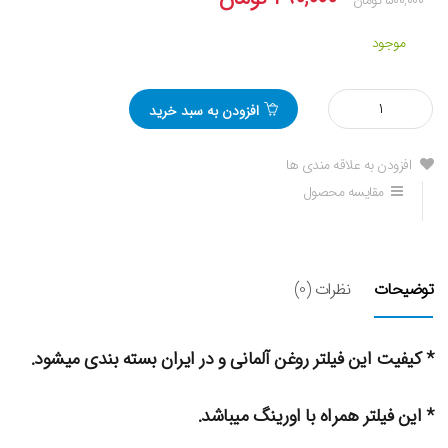
موجود
مقدار
افزودن به سبد خرید
فیلتر
روغن
دانگ
افزودن به علاقه مندی ها
فنگ
مقایسه محصول
H30
CROSS،
پژو206،
رانا
توضیحات
نظرات (0)
* کیفیت این فیلتر روغن آلمانی و در ایران بسته بندی میشود.
* این فیلتر همراه با اورینگ میباشد.