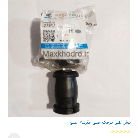
بوش طبق کوچک جیلی امگرند۷ اصلی
ا
ز