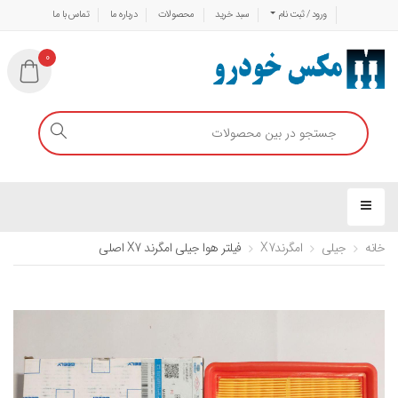
ورود / ثبت نام
سبد خرید
محصولات
درباره ما
تماس با ما
0
خانه
جیلی
امگرندX7
فیلتر هوا جیلی امگرند X7 اصلی