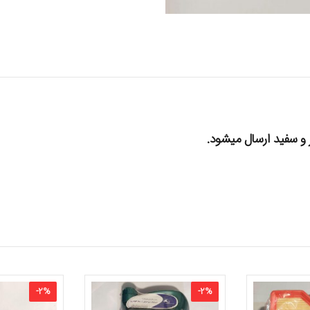
-
2
%
-
2
%