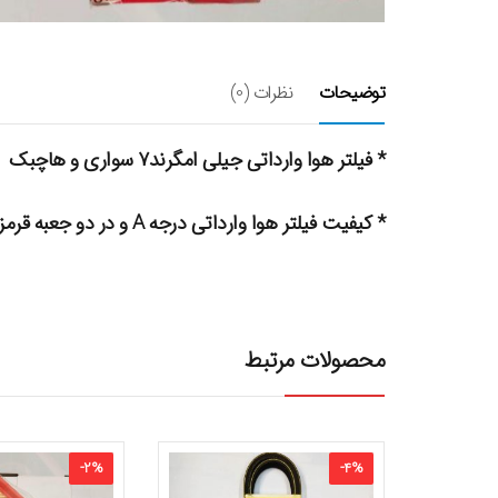
توضیحات
نظرات (0)
* فیلتر هوا وارداتی جیلی امگرند۷ سواری و هاچبک
* کیفیت فیلتر هوا وارداتی درجه A و در دو جعبه قرمز و سفید ارسال میشود.
محصولات مرتبط
-
2
%
-
4
%