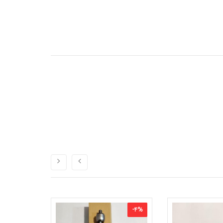
-
9
%
-
4
%