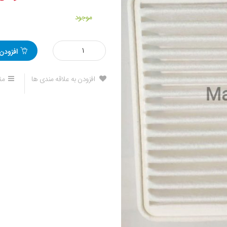
موجود
مقدار
افزودن
فیلتر
هوا
جیلی
افزودن به علاقه مندی ها
مق
امگرند7