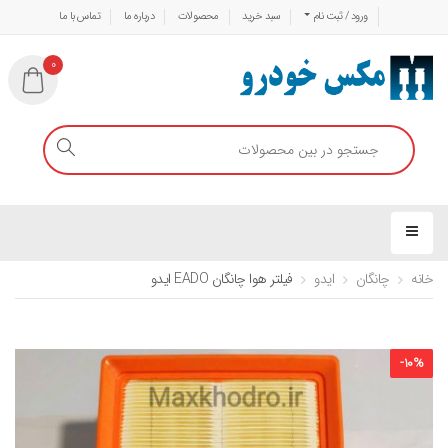
ورود / ثبت نام
سبد خرید
محصولات
درباره ما
تماس با ما
0
خانه
چانگان
ایدو
فیلتر هوا چانگان EADO ایدو
-
10
%