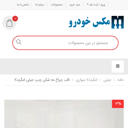
ورود / ثبت نام
سبد خرید
محصولات
درباره ما
تماس با ما
0
خانه
جیلی
امگرند7 سواری
قاب چراغ مه شکن چپ جیلی امگرند۷
-
3
%