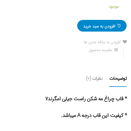
موجود
افزودن به سبد خرید
افزودن به علاقه مندی ها
مقایسه محصول
توضیحات
نظرات (0)
* قاب چراغ مه شکن راست جیلی امگرند۷
* کیفیت این قاب درجه A میباشد.